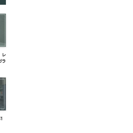
™ レ
ガラ
1