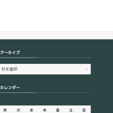
アーカイブ
ア
ー
カ
イ
カレンダー
ブ
2026年8月
月
火
水
木
金
土
日